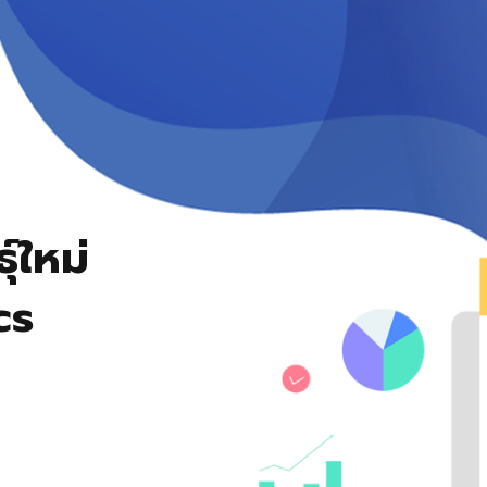
์ใหม่
cs